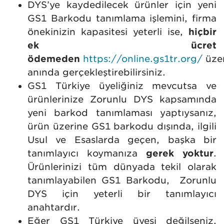
DYS’ye kaydedilecek ürünler için yeni
GS1 Barkodu tanımlama işlemini, firma
önekinizin kapasitesi yeterli ise,
hiçbir
ek ücret
ödemeden
https://online.gs1tr.org/
üze
anında gerçekleştirebilirsiniz.
GS1 Türkiye üyeliğiniz mevcutsa ve
ürünlerinize Zorunlu DYS kapsamında
yeni barkod tanımlaması yaptıysanız,
ürün üzerine GS1 barkodu dışında, ilgili
Usul ve Esaslarda geçen, başka bir
tanımlayıcı koymanıza
gerek yoktur
.
Ürünlerinizi tüm dünyada tekil olarak
tanımlayabilen GS1 Barkodu, Zorunlu
DYS için yeterli bir tanımlayıcı
anahtardır.
Eğer GS1 Türkiye üyesi değilseniz,