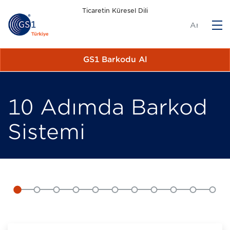
Ticaretin Küresel Dili
M
GS1 Barkodu Al
10 Adımda Barkod
Sistemi